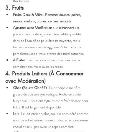
flux biliaire.
3. Fruits
Fruits Doux & Mûrs :
Pommes douces, poires, 
raisins, melons, prunes, cerises, avocats.
Agrumes avec Modération :
 Le 
citron vert
 est 
préférable au citron jaune. Une petite quantité 
dans de l'eau tiède peut être nettoyante, mais 
l'excès de saveur acide aggrave Pitta. Évitez le 
pamplemousse si vous prenez des médicaments.
À Éviter :
 Les fruits non mûrs ou acides, ou de 
combiner des fruits avec les repas.
4. Produits Laitiers (À Consommer 
avec Modération)
Ghee (Beurre Clarifié) :
 La principale matière 
grasse de cuisson ayurvédique. Riche en acide 
butyrique, il soutient Agni et est rafraîchissant pour 
Pitta. Il est largement disponible.
Lait :
 Le lait entier biologique est considéré comme 
nourrissant et rafraîchissant. Il doit être consommé 
chaud et seul, pas avec un repas complet.