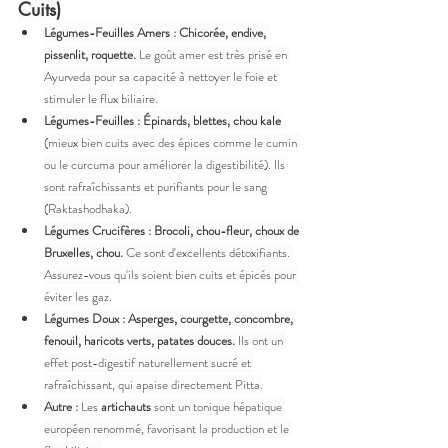
Cuits)
Légumes-Feuilles Amers :
Chicorée, endive, 
pissenlit, roquette.
 Le goût amer est très prisé en 
Ayurveda pour sa capacité à nettoyer le foie et 
stimuler le flux biliaire.
Légumes-Feuilles :
Épinards, blettes, chou kale
(mieux bien cuits avec des épices comme le cumin 
ou le curcuma pour améliorer la digestibilité). Ils 
sont rafraîchissants et purifiants pour le sang 
(Raktashodhaka).
Légumes Crucifères :
Brocoli, chou-fleur, choux de 
Bruxelles, chou.
 Ce sont d'excellents détoxifiants. 
Assurez-vous qu'ils soient bien cuits et épicés pour 
éviter les gaz.
Légumes Doux :
Asperges, courgette, concombre, 
fenouil, haricots verts, patates douces.
 Ils ont un 
effet post-digestif naturellement sucré et 
rafraîchissant, qui apaise directement Pitta.
Autre :
 Les 
artichauts
 sont un tonique hépatique 
européen renommé, favorisant la production et le 