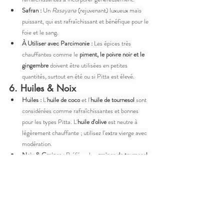
Safran :
 Un 
Rasayana
 (rejuvenant) luxueux mais 
puissant, qui est rafraîchissant et bénéfique pour le 
foie et le sang.
À Utiliser avec Parcimonie :
 Les épices très 
chauffantes comme le 
piment, le poivre noir et le 
gingembre
 doivent être utilisées en petites 
quantités, surtout en été ou si Pitta est élevé.
6. Huiles & Noix
Huiles :
 L'
huile de coco
 et l'
huile de tournesol
 sont 
considérées comme rafraîchissantes et bonnes 
pour les types Pitta. L'
huile d'olive
 est neutre à 
légèrement chauffante ; utilisez l'extra vierge avec 
modération.
Noix & Graines :
 Préférez les 
graines de tournesol, 
les graines de courge et la noix de coco
. Les 
amandes
 sont bonnes si elles sont trempées toute 
la nuit et pelées. Évitez les noix salées et grillées.
Aliments & Habitudes à Limiter 
ou Éviter