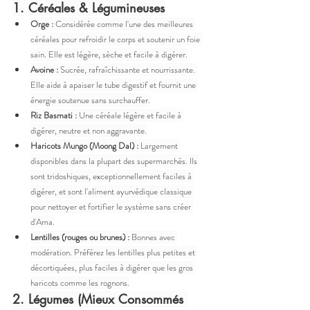
1. Céréales & Légumineuses
Orge :
 Considérée comme l'une des meilleures 
céréales pour refroidir le corps et soutenir un foie 
sain. Elle est légère, sèche et facile à digérer.
Avoine :
 Sucrée, rafraîchissante et nourrissante. 
Elle aide à apaiser le tube digestif et fournit une 
énergie soutenue sans surchauffer.
Riz Basmati :
 Une céréale légère et facile à 
digérer, neutre et non aggravante.
Haricots Mungo (Moong Dal) :
 Largement 
disponibles dans la plupart des supermarchés. Ils 
sont tridoshiques, exceptionnellement faciles à 
digérer, et sont l'aliment ayurvédique classique 
pour nettoyer et fortifier le système sans créer 
d'Ama.
Lentilles (rouges ou brunes) :
 Bonnes avec 
modération. Préférez les lentilles plus petites et 
décortiquées, plus faciles à digérer que les gros 
haricots comme les rognons.
2. Légumes (Mieux Consommés 