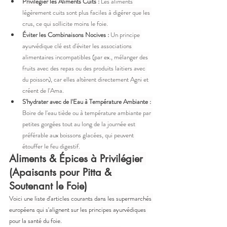
Privilégier les Aliments Cuits :
 Les aliments 
légèrement cuits sont plus faciles à digérer que les 
crus, ce qui sollicite moins le foie.
Éviter les Combinaisons Nocives :
 Un principe 
ayurvédique clé est d'éviter les associations 
alimentaires incompatibles (par ex., mélanger des 
fruits avec des repas ou des produits laitiers avec 
du poisson), car elles altèrent directement Agni et 
créent de l'Ama.
S'hydrater avec de l'Eau à Température Ambiante :
Boire de l'eau tiède ou à température ambiante par 
petites gorgées tout au long de la journée est 
préférable aux boissons glacées, qui peuvent 
étouffer le feu digestif.
Aliments & Épices à Privilégier 
(Apaisants pour Pitta & 
Soutenant le Foie)
Voici une liste d'articles courants dans les supermarchés 
européens qui s'alignent sur les principes ayurvédiques 
pour la santé du foie.