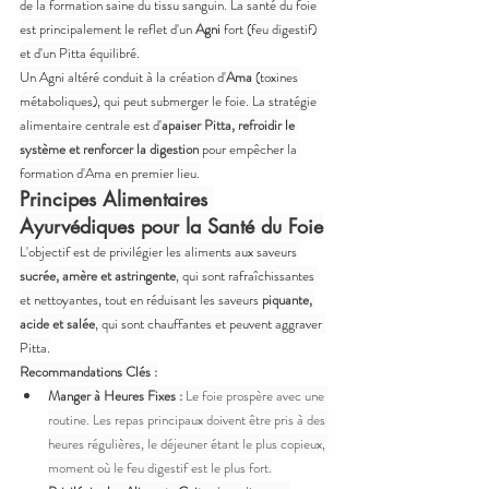
de la formation saine du tissu sanguin. La santé du foie 
est principalement le reflet d'un 
Agni
 fort (feu digestif) 
et d'un Pitta équilibré.
Un Agni altéré conduit à la création d'
Ama
 (toxines 
métaboliques), qui peut submerger le foie. La stratégie 
alimentaire centrale est d'
apaiser Pitta, refroidir le 
système et renforcer la digestion
 pour empêcher la 
formation d'Ama en premier lieu.
Principes Alimentaires 
Ayurvédiques pour la Santé du Foie
L'objectif est de privilégier les aliments aux saveurs 
sucrée, amère et astringente
, qui sont rafraîchissantes 
et nettoyantes, tout en réduisant les saveurs 
piquante, 
acide et salée
, qui sont chauffantes et peuvent aggraver 
Pitta.
Recommandations Clés :
Manger à Heures Fixes :
 Le foie prospère avec une 
routine. Les repas principaux doivent être pris à des 
heures régulières, le déjeuner étant le plus copieux, 
moment où le feu digestif est le plus fort.