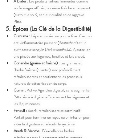
À Éviter :
 Les produits laitiers fermentés comme 
les fromages affinés, la crème fraîche et le yaourt 
(surtout le soir), car leur qualité acide aggrave 
Pitta.
5. Épices (La Clé de la Digestibilité)
Curcuma :
 L'épice numéro un pour le foie. C'est un 
anti-inflammatoire puissant (
Shothahara
) et un 
purificateur sanguin (
Raktashodhaka
). Ajoutez-en 
une pincée aux légumes, lentilles et lait chaud.
Coriandre (graine et fraîche) :
 Les graines et 
l'herbe fraîche (cilantro) sont profondément 
rafraîchissantes et soutiennent les processus 
naturels de détoxification du corps.
Cumin :
 Active Agni (feu digestif) sans augmenter 
Pitta. Aide à digérer efficacement les légumes et 
les légumineuses.
Fenouil :
 Sucré, rafraîchissant et carminatif. 
Parfait pour terminer un repas ou en infusion pour 
aider la digestion et refroidir le système.
Aneth & Menthe :
 D'excellentes herbes 
rafraîchissantes à incorporer généreusement.