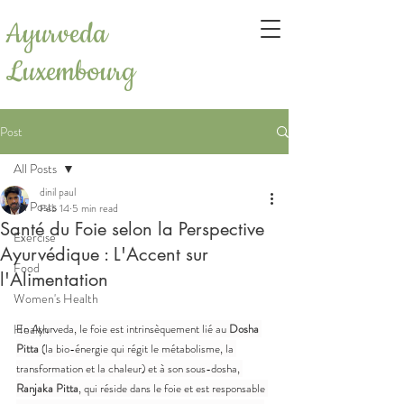
Ayurveda
Luxembourg
Post
All Posts
dinil paul
All Posts
Feb 14
5 min read
Santé du Foie selon la Perspective
Exercise
Ayurvédique : L'Accent sur
Food
l'Alimentation
Women's Health
Health
En Ayurveda, le foie est intrinsèquement lié au 
Dosha 
Pitta
 (la bio-énergie qui régit le métabolisme, la 
transformation et la chaleur) et à son sous-dosha, 
Ranjaka Pitta
, qui réside dans le foie et est responsable 