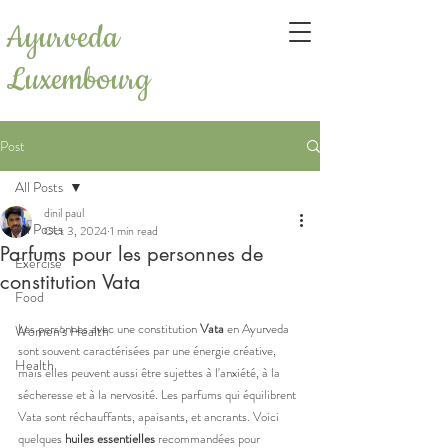
Ayurveda
Luxembourg
Post
All Posts
dinil paul
All Posts
Oct 3, 2024
1 min read
Parfums pour les personnes de
Exercise
constitution Vata
Food
Les personnes avec une constitution 
Vata
 en Ayurveda 
Women's Health
sont souvent caractérisées par une énergie créative, 
Health
mais elles peuvent aussi être sujettes à l'anxiété, à la 
sécheresse et à la nervosité. Les parfums qui équilibrent 
Vata sont réchauffants, apaisants, et ancrants. Voici 
quelques 
huiles essentielles
 recommandées pour 