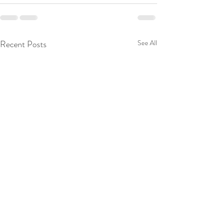
Recent Posts
See All
Breathing Easy:
Les douleurs au c