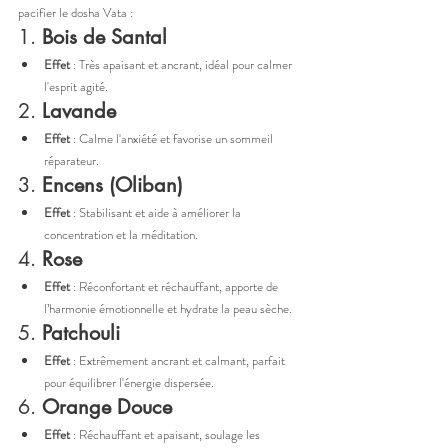
pacifier le dosha Vata :
1. 
Bois de Santal
Effet
 : Très apaisant et ancrant, idéal pour calmer 
l'esprit agité.
2. 
Lavande
Effet
 : Calme l'anxiété et favorise un sommeil 
réparateur.
3. 
Encens (Oliban)
Effet
 : Stabilisant et aide à améliorer la 
concentration et la méditation.
4. 
Rose
Effet
 : Réconfortant et réchauffant, apporte de 
l’harmonie émotionnelle et hydrate la peau sèche.
5. 
Patchouli
Effet
 : Extrêmement ancrant et calmant, parfait 
pour équilibrer l'énergie dispersée.
6. 
Orange Douce
Effet
 : Réchauffant et apaisant, soulage les 