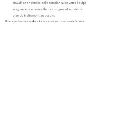
travaillez en étroite collaboration avec votre équipe 
soignante pour surveiller les progrès et ajuster le 
plan de traitement au besoin.
Explorer les approches holistiques pour soutenir le bien-
être des femmes peut être une étape précieuse vers la 
promotion de la vitalité et la gestion des défis associés à 
l'IOP. En traitant les déséquilibres sous-jacents et en 
adoptant une approche personnalisée, les femmes 
peuvent constater des améliorations significatives de 
leur qualité de vie.
ref 
https://journaljpri.com/index.php/JPRI/article/view/5119
Recent Posts
See All