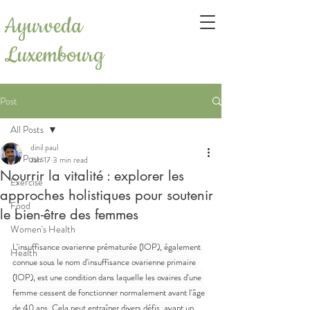
Ayurveda
Luxembourg
Post
All Posts
dinil paul
All Posts
Jan 17
3 min read
Nourrir la vitalité : explorer les
Exercise
approches holistiques pour soutenir
Food
le bien-être des femmes
Women's Health
L'insuffisance ovarienne prématurée (IOP), également 
Health
connue sous le nom d'insuffisance ovarienne primaire 
(IOP), est une condition dans laquelle les ovaires d'une 
femme cessent de fonctionner normalement avant l'âge 
de 40 ans. Cela peut entraîner divers défis, ayant un 