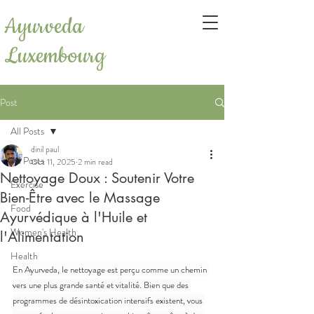
Ayurveda
Luxembourg
Post
All Posts
dinil paul
All Posts
Oct 11, 2025
2 min read
Nettoyage Doux : Soutenir Votre
Exercise
Bien-Être avec le Massage
Food
Ayurvédique à l'Huile et
Women's Health
l'Alimentation
Health
En Ayurveda, le nettoyage est perçu comme un chemin 
vers une plus grande santé et vitalité. Bien que des 
programmes de désintoxication intensifs existent, vous 