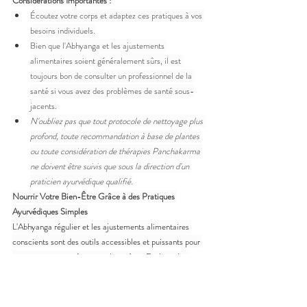
Considérations Importantes :
Écoutez votre corps et adaptez ces pratiques à vos 
besoins individuels.
Bien que l'Abhyanga et les ajustements 
alimentaires soient généralement sûrs, il est 
toujours bon de consulter un professionnel de la 
santé si vous avez des problèmes de santé sous-
jacents.
N'oubliez pas que tout protocole de nettoyage plus 
profond, toute recommandation à base de plantes 
ou toute considération de thérapies Panchakarma 
ne doivent être suivis que sous la direction d'un 
praticien ayurvédique qualifié.
Nourrir Votre Bien-Être Grâce à des Pratiques 
Ayurvédiques Simples
L'Abhyanga régulier et les ajustements alimentaires 
conscients sont des outils accessibles et puissants pour 
soutenir votre santé et votre bien-être. Explorez les 
avantages de ces pratiques douces et envisagez de les 
intégrer à votre routine quotidienne.
#Ayurveda
#Abhyanga
#MassageÀlHuile