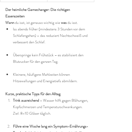
Der heimliche Gamechanger: Die richtigen 
Essenszeiten
Wann
 du isst, ist genauso wichtig wie 
was
 du isst.
Iss abends früher (mindestens 3 Stunden vor dem 
Schlafengehen) – das reduziert Nachtschweiß und 
verbessert den Schlaf.
Überspringe kein Frühstück – es stabilisiert den 
Blutzucker für den ganzen Tag.
Kleinere, häufigere Mahlzeiten können 
Hitzewallungen und Energietiefs abmildern.
Kurze, praktische Tipps für den Alltag
Trink ausreichend
 – Wasser hilft gegen Blähungen, 
Kopfschmerzen und Temperaturschwankungen. 
Ziel: 8–10 Gläser täglich.
Führe eine Woche lang ein Symptom-Ernährungs-