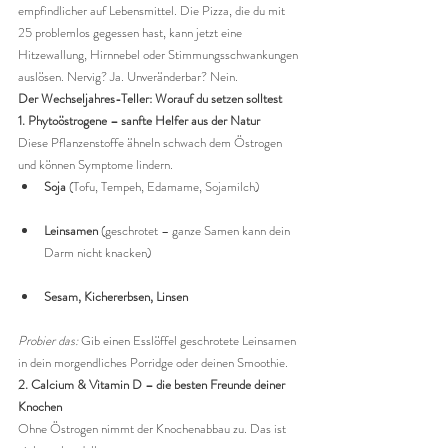
empfindlicher auf Lebensmittel. Die Pizza, die du mit 
25 problemlos gegessen hast, kann jetzt eine 
Hitzewallung, Hirnnebel oder Stimmungsschwankungen 
auslösen. Nervig? Ja. Unveränderbar? Nein.
Der Wechseljahres-Teller: Worauf du setzen solltest
1. Phytoöstrogene – sanfte Helfer aus der Natur
Diese Pflanzenstoffe ähneln schwach dem Östrogen 
und können Symptome lindern.
Soja
 (Tofu, Tempeh, Edamame, Sojamilch)
Leinsamen
 (geschrotet – ganze Samen kann dein 
Darm nicht knacken)
Sesam, Kichererbsen, Linsen
Probier das:
 Gib einen Esslöffel geschrotete Leinsamen 
in dein morgendliches Porridge oder deinen Smoothie.
2. Calcium & Vitamin D – die besten Freunde deiner 
Knochen
Ohne Östrogen nimmt der Knochenabbau zu. Das ist 