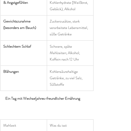
& Angstgefühlen
Kohlenhydrate (Weißbrot, 
Gebäck), Alkohol
Gewichtszunahme 
Zuckerzusätze, stark 
(besonders am Bauch)
verarbeitete Lebensmittel, 
süße Getränke
Schlechtem Schlaf
Schwere, späte 
Mahlzeiten; Alkohol; 
Koffein nach 12 Uhr
Blähungen
Kohlensäurehaltige 
Getränke, zu viel Salz, 
Süßstoffe
Ein Tag mit Wechseljahres-freundlicher Ernährung
Mahlzeit
Was du isst