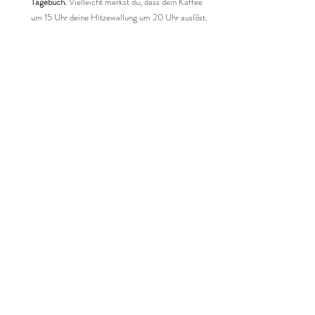
Tagebuch.
 Vielleicht merkst du, dass dein Kaffee 
um 15 Uhr deine Hitzewallung um 20 Uhr auslöst.
Hab keine Angst vor Kohlenhydraten
 – nimm 
komplexe (Haferflocken, Süßkartoffeln, 
Vollkornreis) statt einfacher (Kekse, Weißbrot).
Hab Geduld
 – Ernährungsumstellungen brauchen 
ein paar Wochen, um zu wirken. Dein Körper lernt 
einen neuen Rhythmus.
Wann du dir professionelle Hilfe holen solltest
Wenn du trotz Ernährungsumstellung kämpfst, denk 
über Folgendes nach:
Eine Ernährungsberatung mit Fokus auf 
Frauengesundheit
Ein Gespräch mit deiner Ärztin über 
Nahrungsergänzungsmittel (Vitamin D, 
Magnesium, Schwarzkraut – aber immer vorher 
abklären)