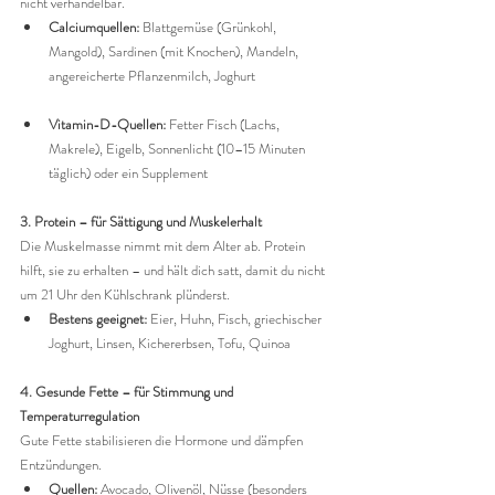
nicht verhandelbar.
Calciumquellen:
 Blattgemüse (Grünkohl, 
Mangold), Sardinen (mit Knochen), Mandeln, 
angereicherte Pflanzenmilch, Joghurt
Vitamin-D-Quellen:
 Fetter Fisch (Lachs, 
Makrele), Eigelb, Sonnenlicht (10–15 Minuten 
täglich) oder ein Supplement
3. Protein – für Sättigung und Muskelerhalt
Die Muskelmasse nimmt mit dem Alter ab. Protein 
hilft, sie zu erhalten – und hält dich satt, damit du nicht 
um 21 Uhr den Kühlschrank plünderst.
Bestens geeignet:
 Eier, Huhn, Fisch, griechischer 
Joghurt, Linsen, Kichererbsen, Tofu, Quinoa
4. Gesunde Fette – für Stimmung und 
Temperaturregulation
Gute Fette stabilisieren die Hormone und dämpfen 
Entzündungen.
Quellen:
 Avocado, Olivenöl, Nüsse (besonders 