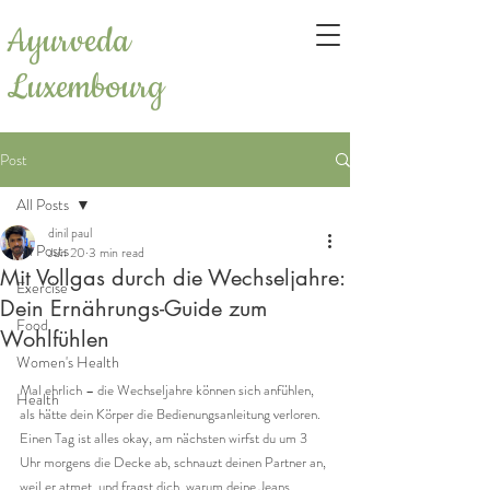
Ayurveda
Luxembourg
Post
All Posts
dinil paul
All Posts
Jun 20
3 min read
Mit Vollgas durch die Wechseljahre:
Exercise
Dein Ernährungs-Guide zum
Food
Wohlfühlen
Women's Health
Mal ehrlich – die Wechseljahre können sich anfühlen, 
Health
als hätte dein Körper die Bedienungsanleitung verloren. 
Einen Tag ist alles okay, am nächsten wirfst du um 3 
Uhr morgens die Decke ab, schnauzt deinen Partner an, 
weil er atmet, und fragst dich, warum deine Jeans 