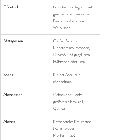
Frühstück
Griechischer Joghurt mit 
geschroteten Leinsamen, 
Beeren und ein paar 
Walnüssen
Mittagessen
Großer Salat mit 
Kichererbsen, Avocado, 
Olivenöl und gegrilltem 
Hähnchen oder Tofu
Snack
Kleiner Apfel mit 
Mandelmus
Abendessen
Gebackener Lachs, 
gerösteter Brokkoli, 
Quinoa
Abends
Koffeinfreier Kräutertee 
(Kamille oder 
Pfefferminze)