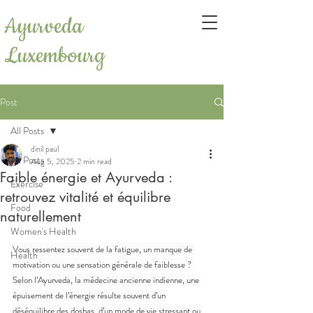
Ayurveda
Luxembourg
Post
All Posts
dinil paul
All Posts
Aug 5, 2025
2 min read
Faible énergie et Ayurveda :
Exercise
retrouvez vitalité et équilibre
Food
naturellement
Women's Health
Vous ressentez souvent de la fatigue, un manque de 
Health
motivation ou une sensation générale de faiblesse ? 
Selon l’Ayurveda, la médecine ancienne indienne, une 
épuisement de l’énergie résulte souvent d’un 
déséquilibre des doshas, d’un mode de vie stressant ou 