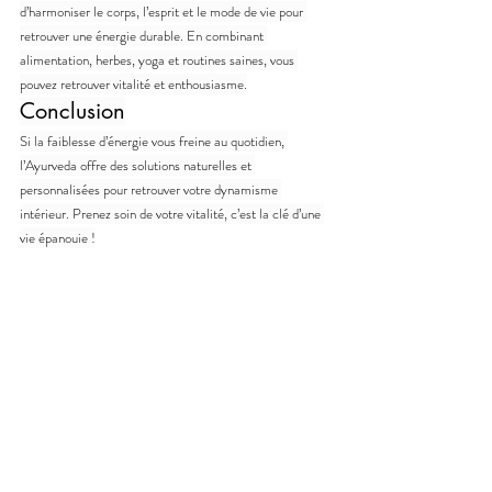
d’harmoniser le corps, l’esprit et le mode de vie pour 
retrouver une énergie durable. En combinant 
alimentation, herbes, yoga et routines saines, vous 
pouvez retrouver vitalité et enthousiasme.
Conclusion
Si la faiblesse d’énergie vous freine au quotidien, 
l’Ayurveda offre des solutions naturelles et 
personnalisées pour retrouver votre dynamisme 
intérieur. Prenez soin de votre vitalité, c’est la clé d’une 
vie épanouie !
Souhaitez-vous en savoir plus sur la revitalisation avec 
l’Ayurveda ? Contactez nos praticiens ou découvrez nos 
programmes de soins pour retrouver énergie et équilibre.
Recent Posts
See All