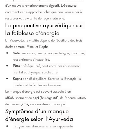
d’un mauvais fonctionnement digestif. Découvrez 
comment cette approche holistique peut vous aider à 
restaurer votre vitalité de façon naturelle.
La perspective ayurvédique sur 
la faiblesse d’énergie
En Ayurveda, la vitalité dépend de l’équilibre des trois 
doshas : 
Vata
, 
Pitta
, et 
Kapha
.
Vata
 : en excès, peut provoquer fatigue, insomnie, 
ressentiment d’instabilité.
Pitta
 : déséquilibré, peut entraîner épuisement 
mental et physique, surchauffe.
Kapha
 : en déséquilibre, favorise la léthargie, la 
lourdeur et la faiblesse chronique.
Le manque d’énergie est souvent associé à un 
affaiblissement du 
agni
 (feu digestif), de l’accumulation 
de toxines (
ama
) ou à un stress chronique.
Symptômes d’un manque 
d’énergie selon l’Ayurveda
Fatigue persistante sans raison apparente